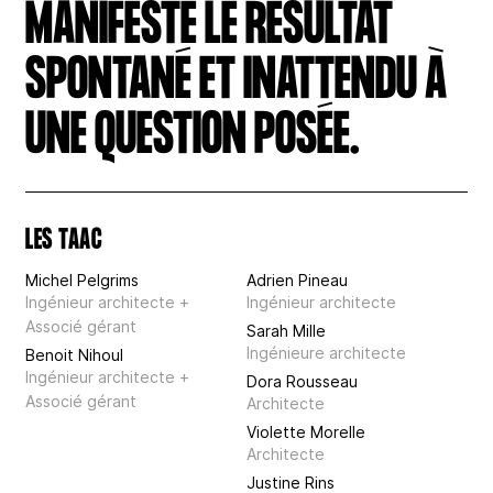
MANIFESTE LE RÉSULTAT
SPONTANÉ ET INATTENDU À
UNE QUESTION POSÉE.
LES TAAC
Michel Pelgrims
Adrien Pineau
Ingénieur architecte +
Ingénieur architecte
Associé gérant
Sarah Mille
Ingénieure architecte
Benoit Nihoul
Ingénieur architecte +
Dora Rousseau
Associé gérant
Architecte
Violette Morelle
Architecte
Justine Rins