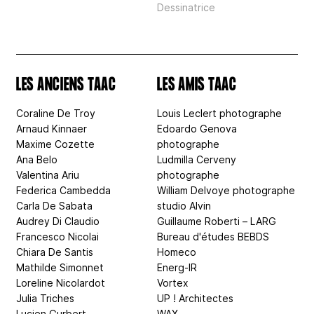
Dessinatrice
LES ANCIENS TAAC
LES AMIS TAAC
Coraline De Troy
Louis Leclert photographe
Arnaud Kinnaer
Edoardo Genova
Maxime Cozette
photographe
Ana Belo
Ludmilla Cerveny
Valentina Ariu
photographe
Federica Cambedda
William Delvoye photographe
Carla De Sabata
studio Alvin
Audrey Di Claudio
Guillaume Roberti – LARG
Francesco Nicolai
Bureau d'études BEBDS
Chiara De Santis
Homeco
Mathilde Simonnet
Energ-IR
Loreline Nicolardot
Vortex
Julia Triches
UP ! Architectes
Lucien Gurbert
WAX