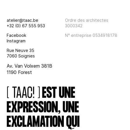
atelier@taac.be
Ordre des architectes
+32 (0) 67 555 953
3000342
Facebook
N° entreprise 0534918178
Instagram
Rue Neuve 35
7060 Soignies
Av. Van Volxem 381B
1190 Forest
[ TAAC! ]
EST UNE
EXPRESSION, UNE
EXCLAMATION QUI